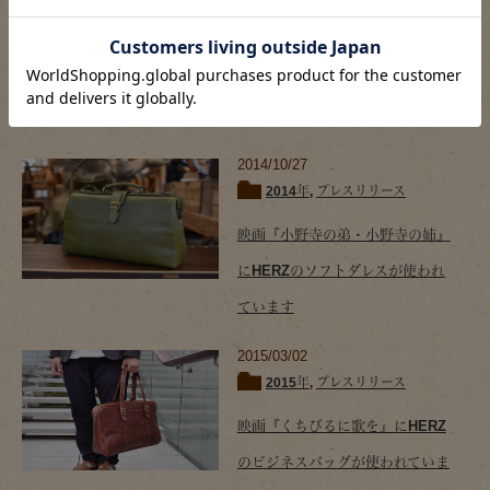
2012年
,
プレスリリース
3月31日（土）放送。BS日テレド
ラマ 『背の眼』にHERZバッグが
登場します
2014/10/27
2014年
,
プレスリリース
映画『小野寺の弟・小野寺の姉』
にHERZのソフトダレスが使われ
ています
2015/03/02
2015年
,
プレスリリース
映画『くちびるに歌を』にHERZ
のビジネスバッグが使われていま