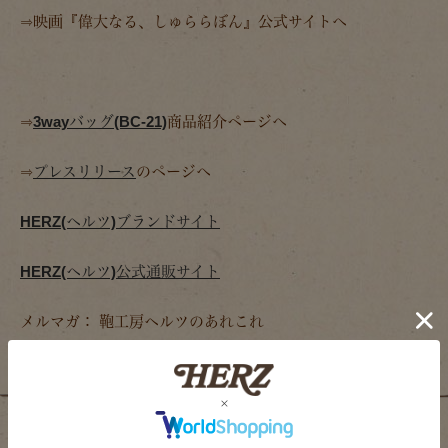
⇒映画『偉大なる、しゅららぼん』公式サイトへ
⇒
3wayバッグ(BC-21)
商品紹介ページへ
⇒
プレスリリース
のページへ
HERZ(ヘルツ)ブランドサイト
HERZ(ヘルツ)公式通販サイト
メルマガ： 鞄工房ヘルツのあれこれ
関連記事
2012/03/26