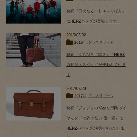
映画『偉大なる、しゅららぼん』
にHERZバッグが登場します。
2015/03/02
2015年
,
プレスリリース
映画『くちびるに歌を』にHERZ
のビジネスバッグが使われていま
す
2017/07/28
2017年
,
プレスリリース
映画『ジョジョの奇妙な冒険 ダイ
ヤモンドは砕けない 第一章』に
HERZのバッグが使用されていま