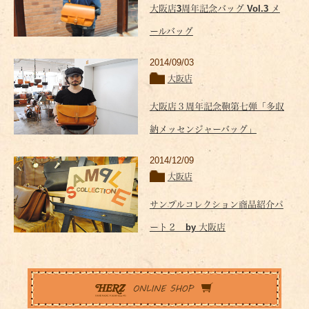
大阪店3周年記念バッグ Vol.3 メ
ールバッグ
2014/09/03
大阪店
大阪店３周年記念鞄第七弾「多収
納メッセンジャーバッグ」
2014/12/09
大阪店
サンプルコレクション商品紹介パ
ート２ by 大阪店