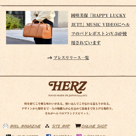
岡咲美保「HAPPY LUCKY
JET!!」MUSIC VIDEOにヘル
ツのパドレボストン(V-5)が使
用されています
プレスリリース一覧
時を経てこそ解る味わいがある。使い込んでこそ伝わる温もりがある。
デザインから製作まで一人の鞄職人が心を込めて最後まで仕上げる鞄作り。
それがヘルツのブランドスピリット。
MAIL MAGAZINE
SITE MAP
ONLINE SHOP