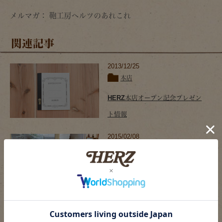
メルマガ： 鞄工房ヘルツのあれこれ
関連記事
2013/12/25
本店
HERZ本店オープン記念プレゼン
ト情報
2015/02/08
本店
本店グレイッシュブルー鞄勢揃
い！！
2014/01/09
本店