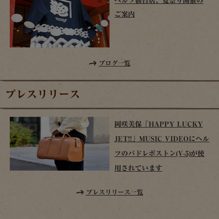
ヘルツ仙台店、夏祭り開催の
ご案内
ブログ一覧
プレスリリース
岡咲美保「HAPPY LUCKY
JET!!」MUSIC VIDEOにヘル
ツのパドレボストン(V-5)が使
用されています
プレスリリース一覧