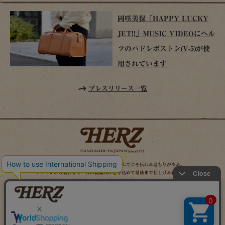
岡咲美保「HAPPY LUCKY
JET!!」MUSIC VIDEOにヘル
ツのパドレボストン(V-5)が使
用されています
プレスリリース一覧
時を経てこそ解る味わいがある。使い込んでこそ伝わる温もりがある。
デザインから製作まで一人の鞄職人が心を込めて最後まで仕上げる鞄作り。
それがヘルツのブランドスピリット。
MAIL MAGAZINE
SITE MAP
ONLINE SHOP
X（旧TWITTER）
FACEBOOK
INSTAGRAM