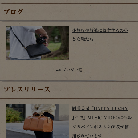
ブログ
小旅行や散策におすすめの小
さな鞄たち
ブログ一覧
プレスリリース
岡咲美保「HAPPY LUCKY
JET!!」MUSIC VIDEOにヘル
ツのパドレボストン(V-5)が使
用されています