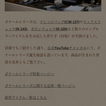
ボナールシリーズは、
ナレッジバッグ(CW-137)
や
ラックスリ
ュック(R-143)
、
ガロンリュック(R-100)
など数々のロングセ
ラーアイテムを生み出した作り手（村松）が手掛けました。
冒頭でもご紹介した通り、
公式YouTubeチャンネル
にて、ボ
ナールシリーズ誕生秘話も語っています。商品が生まれた背
景を是非ともご覧下さい。
ボナールシリーズ特集ページへ
ボナールシリーズに関する記事一覧ページへ
新作アイテム一覧はこちら