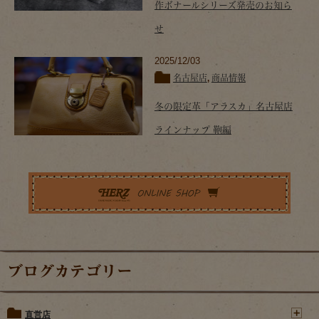
作ボナールシリーズ発売のお知ら
せ
2025/12/03
名古屋店
,
商品情報
冬の限定革「アラスカ」名古屋店
ラインナップ 鞄編
ブログカテゴリー
直営店