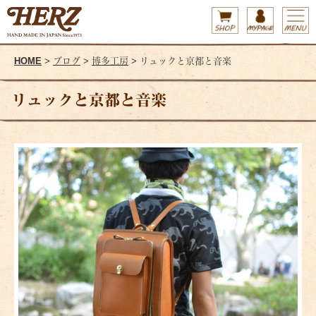
HOME
>
ブログ
>
博多工房
> リュックと京都と音楽
リュックと京都と音楽