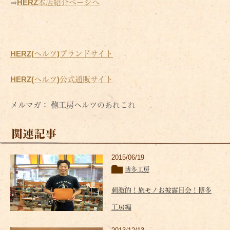
⇒
HERZ本店紹介ページへ
HERZ(ヘルツ)ブランドサイト
HERZ(ヘルツ)公式通販サイト
メルマガ： 鞄工房ヘルツのあれこれ
関連記事
2015/06/19
博多工房
刺激的！旅モノお披露目会！博多
工房編