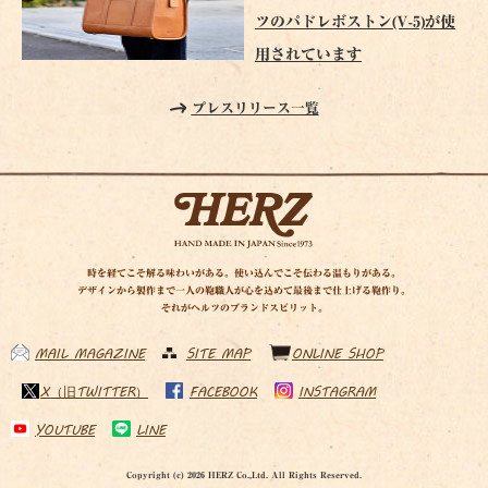
ツのパドレボストン(V-5)が使
用されています
プレスリリース一覧
時を経てこそ解る味わいがある。使い込んでこそ伝わる温もりがある。
デザインから製作まで一人の鞄職人が心を込めて最後まで仕上げる鞄作り。
それがヘルツのブランドスピリット。
MAIL MAGAZINE
SITE MAP
ONLINE SHOP
X（旧TWITTER）
FACEBOOK
INSTAGRAM
YOUTUBE
LINE
Copyright (c) 2026 HERZ Co.,Ltd. All Rights Reserved.