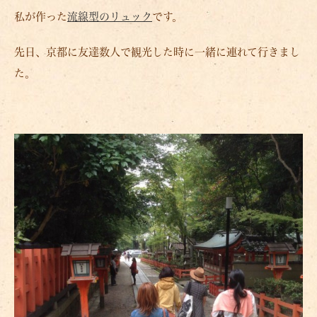
私が作った
流線型のリュック
です。
先日、京都に友達数人で観光した時に一緒に連れて行きまし
た。