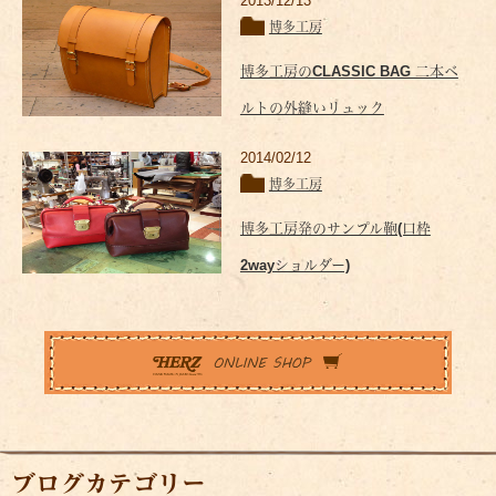
2013/12/13
博多工房
博多工房のCLASSIC BAG 二本ベ
ルトの外縫いリュック
2014/02/12
博多工房
博多工房発のサンプル鞄(口枠
2wayショルダー)
ブログカテゴリー