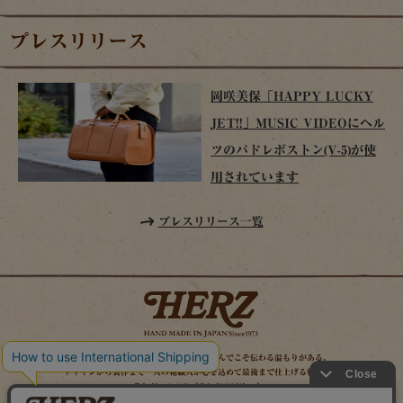
プレスリリース
岡咲美保「HAPPY LUCKY
JET!!」MUSIC VIDEOにヘル
ツのパドレボストン(V-5)が使
用されています
プレスリリース一覧
時を経てこそ解る味わいがある。使い込んでこそ伝わる温もりがある。
デザインから製作まで一人の鞄職人が心を込めて最後まで仕上げる鞄作り。
それがヘルツのブランドスピリット。