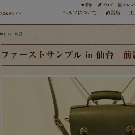
特集
ブログ
プレス
ヘルツについて
直営店
工
ERZ公式サイト
in 仙台 前篇
ファーストサンプル in 仙台 前