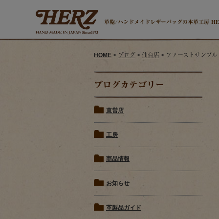
革鞄/ハンドメイドレザーバッグの本革工房 H
HOME
>
ブログ
>
仙台店
> ファーストサンプル 
ブログカテゴリー
直営店
工房
商品情報
お知らせ
革製品ガイド