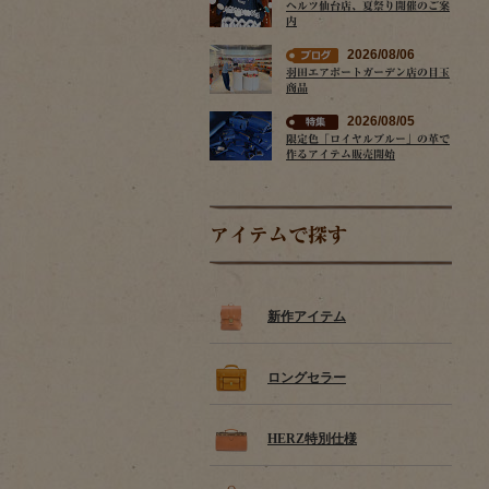
ヘルツ仙台店、夏祭り開催のご案
内
2026/08/06
羽田エアポートガーデン店の目玉
商品
2026/08/05
限定色「ロイヤルブルー」の革で
作るアイテム販売開始
アイテムで探す
新作アイテム
ロングセラー
HERZ特別仕様