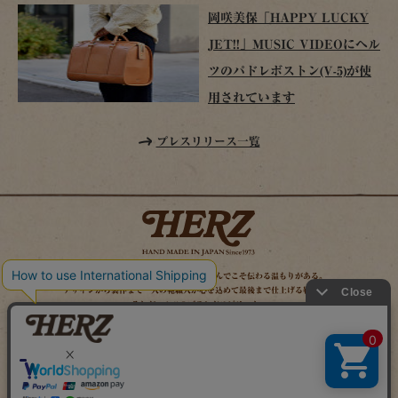
岡咲美保「HAPPY LUCKY
JET!!」MUSIC VIDEOにヘル
ツのパドレボストン(V-5)が使
用されています
プレスリリース一覧
時を経てこそ解る味わいがある。使い込んでこそ伝わる温もりがある。
デザインから製作まで一人の鞄職人が心を込めて最後まで仕上げる鞄作り。
それがヘルツのブランドスピリット。
MAIL MAGAZINE
SITE MAP
ONLINE SHOP
X（旧TWITTER）
FACEBOOK
INSTAGRAM