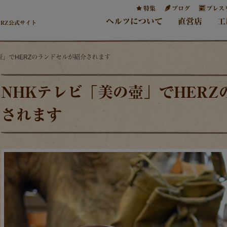
特集
ブログ
プレス
ヘルツについて
直営店
工
ERZ公式サイト
の壺」でHERZのランドセルが紹介されます
NHKテレビ「美の壺」でHER
されます