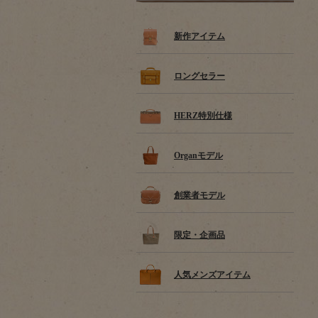
新作アイテム
ロングセラー
HERZ特別仕様
Organモデル
創業者モデル
限定・企画品
人気メンズアイテム