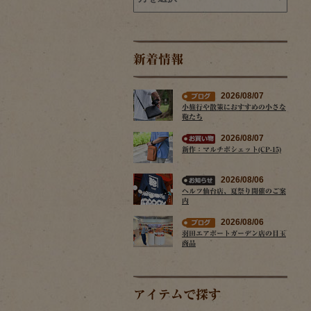
新着情報
2026/08/07
小旅行や散策におすすめの小さな
鞄たち
2026/08/07
新作：マルチポシェット(CP-15)
2026/08/06
ヘルツ仙台店、夏祭り開催のご案
内
2026/08/06
羽田エアポートガーデン店の目玉
商品
アイテムで探す