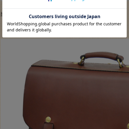
横型ランドセル・玉縫い
(R-50-A)