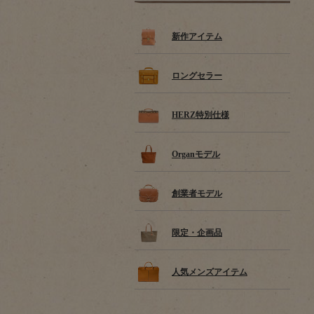
新作アイテム
ロングセラー
HERZ特別仕様
Organモデル
創業者モデル
限定・企画品
人気メンズアイテム