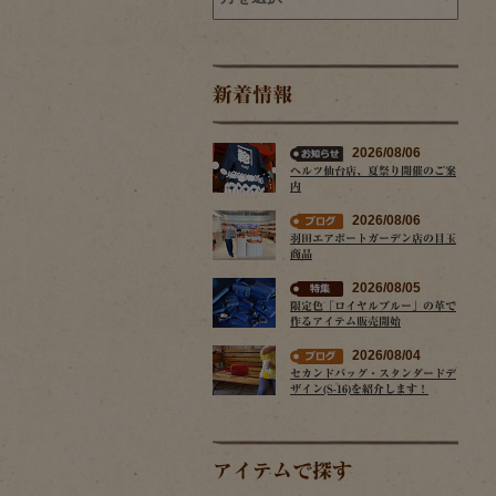
新着情報
2026/08/06
ヘルツ仙台店、夏祭り開催のご案
内
2026/08/06
羽田エアポートガーデン店の目玉
商品
2026/08/05
限定色「ロイヤルブルー」の革で
作るアイテム販売開始
2026/08/04
セカンドバッグ・スタンダードデ
ザイン(S-16)を紹介します！
アイテムで探す