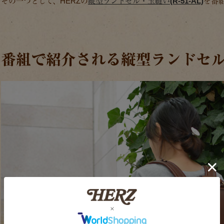
その一つとして、HERZの
縦型ランドセル・玉縫い(R-51-AL)
を番
番組で紹介される縦型ランドセ