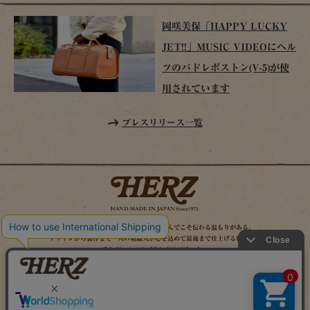
岡咲美保「HAPPY LUCKY
JET!!」MUSIC VIDEOにヘル
ツのパドレボストン(V-5)が使
用されています
プレスリリース一覧
時を経てこそ解る味わいがある。使い込んでこそ伝わる温もりがある。
デザインから製作まで一人の鞄職人が心を込めて最後まで仕上げる鞄作り。
それがヘルツのブランドスピリット。
MAIL MAGAZINE
SITE MAP
ONLINE SHOP
X（旧TWITTER）
FACEBOOK
INSTAGRAM