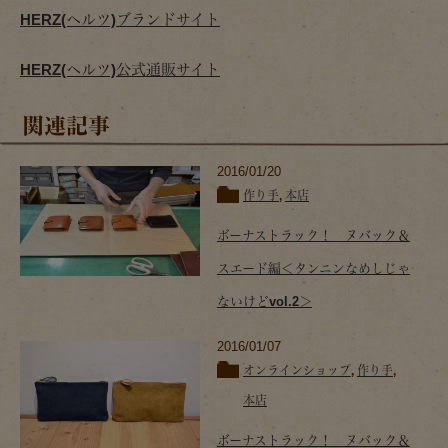
HERZ(ヘルツ)ブランドサイト
HERZ(ヘルツ)公式通販サイト
関連記事
2016/01/20
作り手
,
本店
ボーナストラック！ ヌバック＆
スエード編＜タンニンなめしじゃ
ないけどvol.2＞
2016/01/07
オンラインショップ
,
作り手
,
本店
ボーナストラック！ ヌバック＆