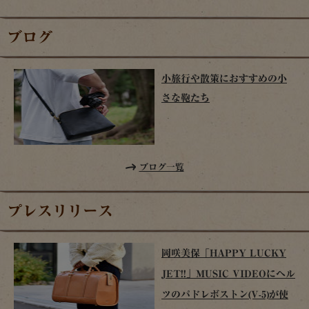
ブログ
小旅行や散策におすすめの小
さな鞄たち
ブログ一覧
プレスリリース
岡咲美保「HAPPY LUCKY
JET!!」MUSIC VIDEOにヘル
ツのパドレボストン(V-5)が使