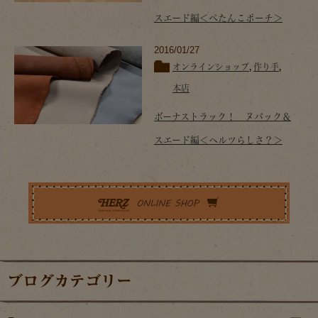
スエード編＜ぺたんこポーチ＞
2016/01/27
オンラインショップ
,
作り手
,
本店
ボーナストラック！ ヌバック＆
スエード編＜ヘルツらしさ？＞
ブログカテゴリー