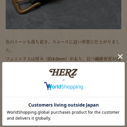
色のトーンも落ち着き、スムースに近い革質に仕上がりまし
た。
フェニックスは厚み（約4.0mm）があり、且つ繊維密度が高
い原皮のみを使用しています。
ただ厚い革ではなく、重厚感があり、繊維密度が高くてへこ
たりにくい。
さらにイタリアタンナーならではのしなやかさを併せ持った
革はそうありません。
まさにベルトに適した革といえます。