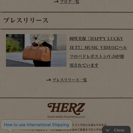
ブログ一覧
プレスリリース
岡咲美保「HAPPY LUCKY
JET!!」MUSIC VIDEOにヘル
ツのパドレボストン(V-5)が使
用されています
プレスリリース一覧
時を経てこそ解る味わいがある。使い込んでこそ伝わる温もりがある。
デザインから製作まで一人の鞄職人が心を込めて最後まで仕上げる鞄作り。