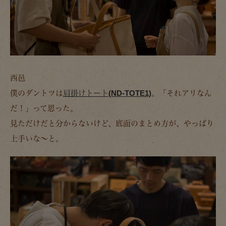
西邑
僕のダントツは
肩掛けトート(ND-TOTE1)
。「それアリなん
だ！」って思った。
見ただけだと分からないけど、底面のまとめ方が、やっぱり
上手いな～と。