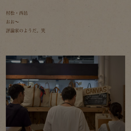
村松・西邑
おお～
評論家のようだ。笑