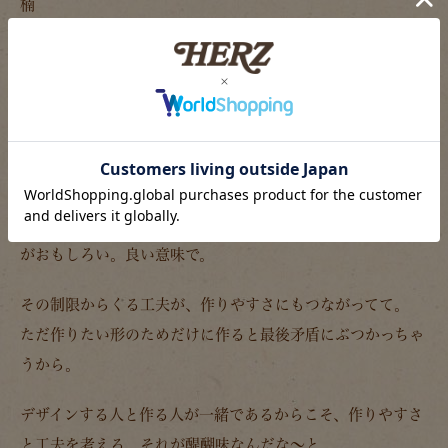
楠
矛盾がない。
「矛盾がない」っていうのは、キャンバスとしての良さを活
かした上で、作りも機能も…この形である理由がちゃんとあ
った、ということだと思うんです。
ちまたにあふれているキャンバス商品と違い、ヘルツの作り
の制限があるおかげで…工夫せざるを得ないというか。そこ
がおもしろい。良い意味で。
その制限からくる工夫が、作りやすさにもつながってて。
ただ作りたい形のためだけに作ると最後矛盾にぶつかっちゃ
うから。
デザインする人と作る人が一緒であるからこそ、作りやすさ
と工夫を考える。それが醍醐味なんだな～と。