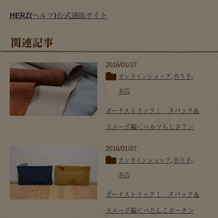
HERZ(ヘルツ)公式通販サイト
関連記事
2016/01/27
オンラインショップ
,
作り手
,
本店
ボーナストラック！ ヌバック＆
スエード編＜ヘルツらしさ？＞
2016/01/07
オンラインショップ
,
作り手
,
本店
ボーナストラック！ ヌバック＆
スエード編＜ぺたんこポーチ＞