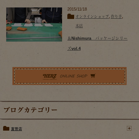
2015/11/18
オンラインショップ
,
作り手
,
本店
＆Nishimura パッケージシリー
ズvol.4
ブログカテゴリー
直営店