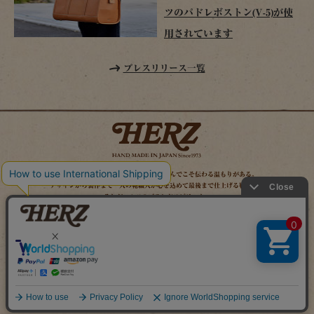
ツのパドレボストン(V-5)が使
用されています
プレスリリース一覧
時を経てこそ解る味わいがある。使い込んでこそ伝わる温もりがある。
デザインから製作まで一人の鞄職人が心を込めて最後まで仕上げる鞄作り。
それがヘルツのブランドスピリット。
MAIL MAGAZINE
SITE MAP
ONLINE SHOP
X（旧TWITTER）
FACEBOOK
INSTAGRAM
YOUTUBE
LINE
Copyright (c) 2026 HERZ Co.,Ltd. All Rights Reserved.