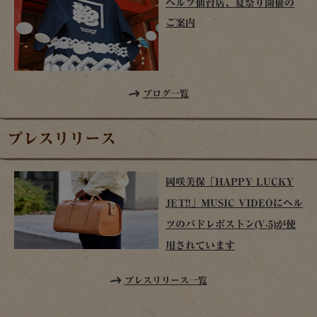
ヘルツ仙台店、夏祭り開催の
ご案内
ブログ一覧
プレスリリース
岡咲美保「HAPPY LUCKY
JET!!」MUSIC VIDEOにヘル
ツのパドレボストン(V-5)が使
用されています
プレスリリース一覧