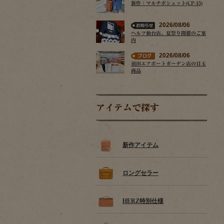
新作：マルチポシェット(CP-15)
2026/08/06
ヘルツ仙台店、夏祭り開催のご案
内
2026/08/06
羽田エアポートガーデン店の目玉
商品
アイテムで探す
新作アイテム
ロングセラー
HERZ特別仕様