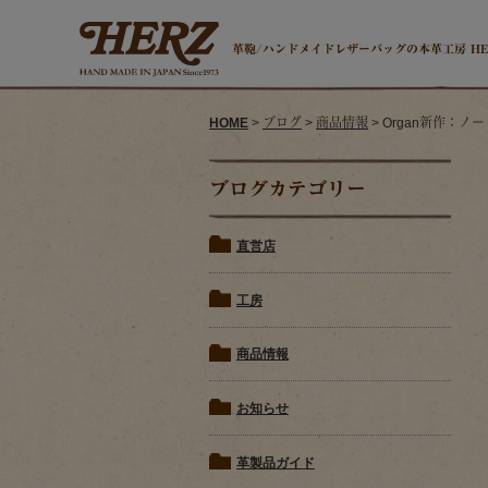
革鞄/ハンドメイドレザーバッグの本革工房 H
HOME
>
ブログ
>
商品情報
> Organ新作：ノー
ブログカテゴリー
直営店
工房
商品情報
お知らせ
革製品ガイド