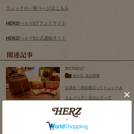
リュックの一覧ページはこちら
HERZ(ヘルツ)ブランドサイト
HERZ(ヘルツ)公式通販サイト
関連記事
2017/02/17
仙台店
,
商品情報
定番化！棒屋根ぽってリュック＆
カムバック！青木シリーズ
2017/01/25
仙台店
iQOSケース第2弾！＆棒屋根ぽっ