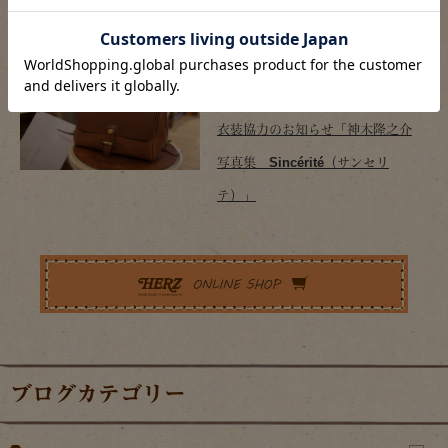
てリュック リバイバル
2017/01/21
2017年
,
プレスリリース
衣装協力のお知らせ「神木隆之介
写真集 Sincérité（サンセリ
テ）」
ブログカテゴリー