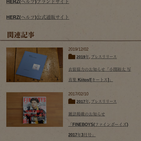
HERZ(ヘルツ)ブランドサイト
HERZ(ヘルツ)公式通販サイト
関連記事
2019/12/02
2019年
,
プレスリリース
衣装協力のお知らせ「小関裕太 写
真集 Kiitos![キートス]」
2017/02/10
2017年
,
プレスリリース
雑誌掲載のお知らせ
「FINEBOYS(ファインボーイズ)
2017年3月号」