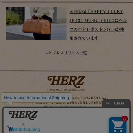
岡咲美保「HAPPY LUCKY
JET!!」MUSIC VIDEOにヘル
ツのパドレボストン(V-5)が使
用されています
プレスリリース一覧
時を経てこそ解る味わいがある。使い込んでこそ伝わる温もりがある。
デザインから製作まで一人の鞄職人が心を込めて最後まで仕上げる鞄作り。
それがヘルツのブランドスピリット。
MAIL MAGAZINE
SITE MAP
ONLINE SHOP
X（旧TWITTER）
FACEBOOK
INSTAGRAM