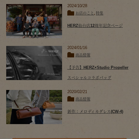
2024/10/28
お店のこと
,
特集
HERZ仙台店12周年記念ページ
2024/01/16
商品情報
【予告】HERZ×Studio Propeller
スペシャルコラボバッグ
2020/02/21
商品情報
新作：メロディカダレス(CW-4)