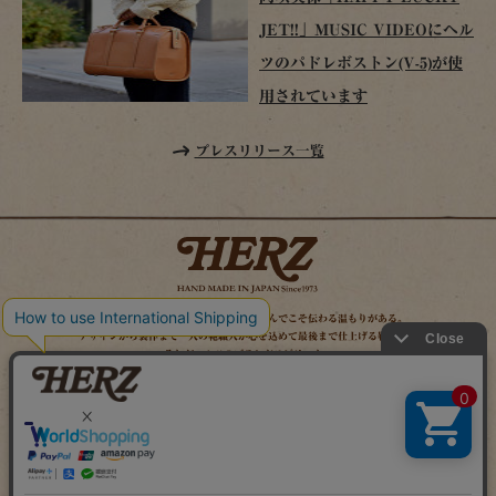
JET!!」MUSIC VIDEOにヘル
ツのパドレボストン(V-5)が使
用されています
プレスリリース一覧
時を経てこそ解る味わいがある。使い込んでこそ伝わる温もりがある。
デザインから製作まで一人の鞄職人が心を込めて最後まで仕上げる鞄作り。
それがヘルツのブランドスピリット。
MAIL MAGAZINE
SITE MAP
ONLINE SHOP
X（旧TWITTER）
FACEBOOK
INSTAGRAM
YOUTUBE
LINE