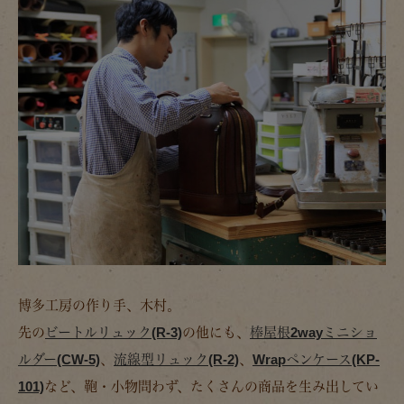
博多工房の作り手、木村。
先の
ビートルリュック(R-3)
の他にも、
棒屋根2wayミニショ
ルダー(CW-5)
、
流線型リュック(R-2)
、
Wrapペンケース(KP-
101)
など、鞄・小物問わず、たくさんの商品を生み出してい