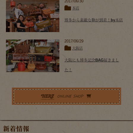
2017/06/30
本店
博多から素敵な鞄が到着！by本店
2017/06/29
大阪店
大阪にも博多記念BAG届きまし
た！
新着情報