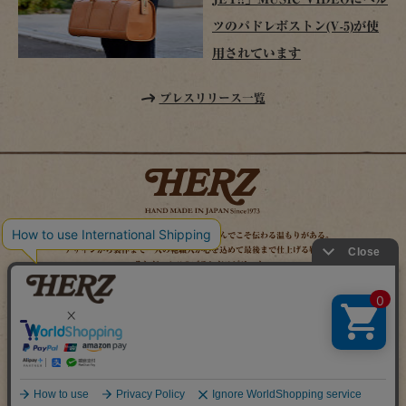
ツのパドレボストン(V-5)が使
用されています
プレスリリース一覧
時を経てこそ解る味わいがある。使い込んでこそ伝わる温もりがある。
デザインから製作まで一人の鞄職人が心を込めて最後まで仕上げる鞄作り。
それがヘルツのブランドスピリット。
MAIL MAGAZINE
SITE MAP
ONLINE SHOP
X（旧TWITTER）
FACEBOOK
INSTAGRAM
YOUTUBE
LINE
Copyright (c) 2026 HERZ Co.,Ltd. All Rights Reserved.