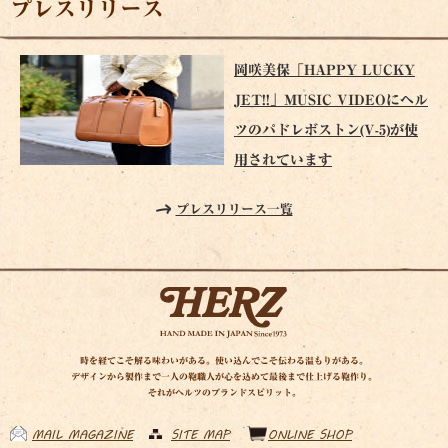
プレスリリース
岡咲美保「HAPPY LUCKY
JET!!」MUSIC VIDEOにヘル
ツのパドレボストン(V-5)が使
用されています
プレスリリース一覧
時を経てこそ解る味わいがある。使い込んでこそ伝わる温もりがある。
デザインから製作まで一人の鞄職人が心を込めて最後まで仕上げる鞄作り。
それがヘルツのブランドスピリット。
MAIL MAGAZINE
SITE MAP
ONLINE SHOP