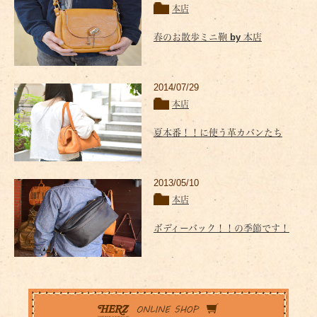
本店
春のお散歩ミニ鞄 by 本店
2014/07/29
本店
夏本番！！に使う革カバンたち
2013/05/10
本店
ボディーバック！！の季節です！