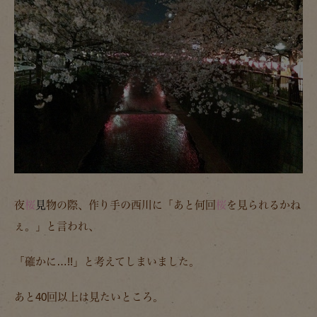
夜
桜
見
物の際、作り手の西川に「あと何回
桜
を見られるかね
ぇ。」と言われ、
「確かに…!!」と考えてしまいました。
あと40回以上は見たいところ。