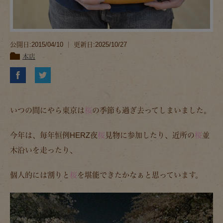
公開日:2015/04/10 ｜ 更新日:2025/10/27
本店
いつの間にやら東京は
桜
の季節も過ぎ去ってしまいました。
今年は、毎年恒例HERZ夜
桜
見物に参加したり、近所の
桜
並
木沿いを走ったり、
個人的には割りと
桜
を堪能できたかなぁと思っています。