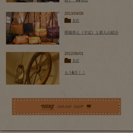
拶』 by本店
2013/04/08
本店
模様替え（予定）と新人の紹介
2012/06/01
本店
もう6月！！