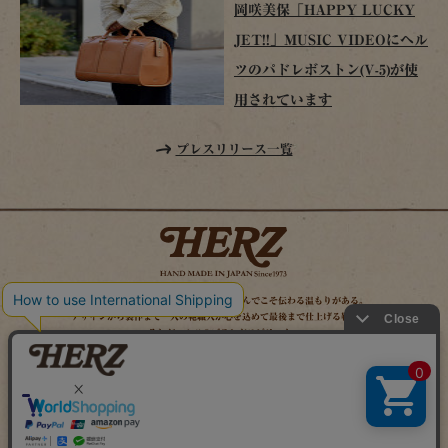
岡咲美保「HAPPY LUCKY
JET!!」MUSIC VIDEOにヘル
ツのパドレボストン(V-5)が使
用されています
プレスリリース一覧
時を経てこそ解る味わいがある。使い込んでこそ伝わる温もりがある。
デザインから製作まで一人の鞄職人が心を込めて最後まで仕上げる鞄作り。
それがヘルツのブランドスピリット。
MAIL MAGAZINE
SITE MAP
ONLINE SHOP
X（旧TWITTER）
FACEBOOK
INSTAGRAM
YOUTUBE
LINE