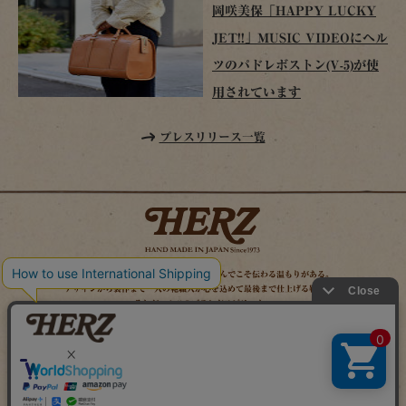
岡咲美保「HAPPY LUCKY
JET!!」MUSIC VIDEOにヘル
ツのパドレボストン(V-5)が使
用されています
プレスリリース一覧
時を経てこそ解る味わいがある。使い込んでこそ伝わる温もりがある。
デザインから製作まで一人の鞄職人が心を込めて最後まで仕上げる鞄作り。
それがヘルツのブランドスピリット。
MAIL MAGAZINE
SITE MAP
ONLINE SHOP
X（旧TWITTER）
FACEBOOK
INSTAGRAM
YOUTUBE
LINE