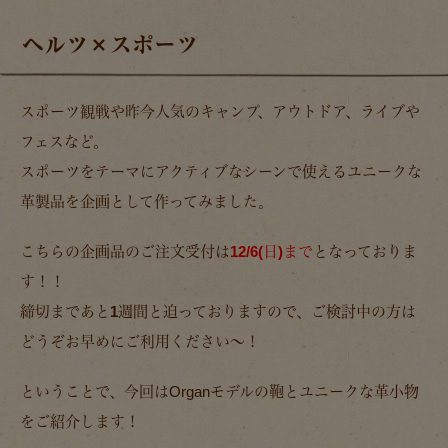
ヘルツ×スポーツ
スポーツ観戦や昨今人気のキャンプ、アウトドア、ライブや
フェスなど。
スポーツをテーマにアクティブなシーンで使えるユニークな
革製品を企画として作ってみました。
こちらの企画品のご注文受付は
12/6(日)まで
となっておりま
す！！
締切まで
あと1週間
と迫っておりますので、ご検討中の方は
どうぞお早めにご利用ください～！
ということで、今回はOrganモデルの鞄とユニークな革小物
をご紹介します！