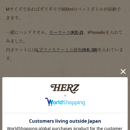
Mサイズであればギリギリで600mlのペットボトルが収納で
きます。
一緒にハンドタオル、
キーケース(KE-2)
、iPhone6sを入れて
みました。
内ポケットには
L字ファスナーミニ財布(KK-38)
を入れていま
す。