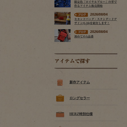
限定色「ロイヤルブルー」の革で
作るアイテム販売開始
2026/08/04
セカンドバッグ・スタンダードデ
ザイン(S-16)を紹介します！
2026/08/04
初めてのA品番
アイテムで探す
新作アイテム
ロングセラー
HERZ特別仕様