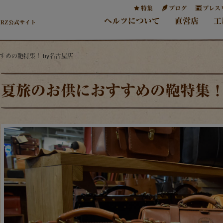
特集
ブログ
プレス
ヘルツについて
直営店
工
ERZ公式サイト
すめの鞄特集！ by名古屋店
夏旅のお供におすすめの鞄特集！