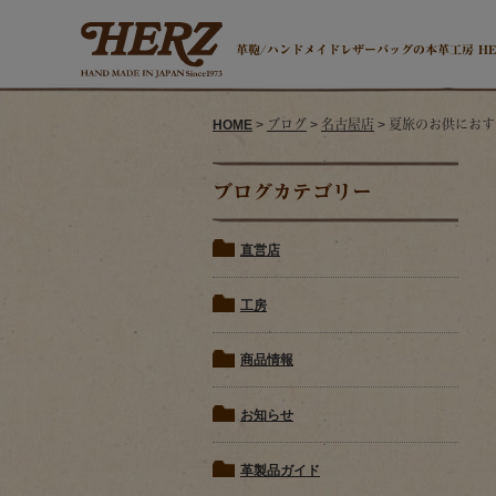
革鞄/ハンドメイドレザーバッグの本革工房 H
HOME
>
ブログ
>
名古屋店
> 夏旅のお供におす
ブログカテゴリー
直営店
工房
商品情報
お知らせ
革製品ガイド