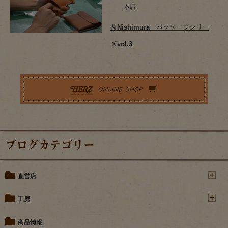
本店
＆Nishimura パッケージシリー
ズvol.3
ブログカテゴリー
直営店
工房
商品情報