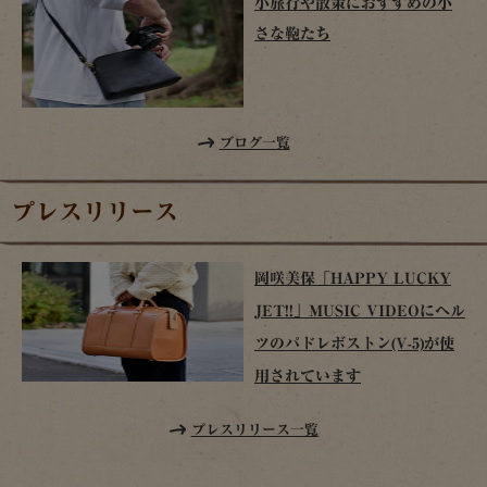
小旅行や散策におすすめの小
さな鞄たち
ブログ一覧
プレスリリース
岡咲美保「HAPPY LUCKY
JET!!」MUSIC VIDEOにヘル
ツのパドレボストン(V-5)が使
用されています
プレスリリース一覧