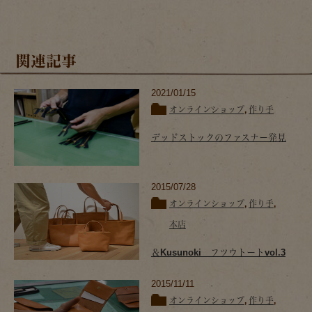
関連記事
2021/01/15
オンラインショップ
,
作り手
デッドストックのファスナー発見
2015/07/28
オンラインショップ
,
作り手
,
本店
＆Kusunoki フツウトートvol.3
2015/11/11
オンラインショップ
,
作り手
,