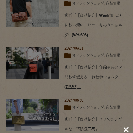
オンラインショップ
,
商品情報
動画「【商品紹介】Wash加工が
味わい深い ヒコーキのりショル
ダー(WH-603)」
2024/06/21
オンラインショップ
,
商品情報
動画「【商品紹介】年齢や装いを
問わず使える お散歩ショルダー
(CP-52)」
2024/08/30
オンラインショップ
,
商品情報
動画「【商品紹介】ラフでシンプ
ルな 革紙袋(T-5)」