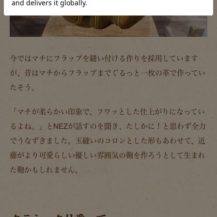
今ではマチにフラップを縫い付ける作りを採用しています
が、昔はマチからフラップまでぐるっと一枚の革で作ってい
たそう。
「マチが柔らかい印象で、フワッとした仕上がりになってい
るよね。」とNEZが話すのを聞き、たしかに！と思わず全力
でうなずきました。玉縫いのコロンとした形もあわせて、近
藤がより可愛らしい優しい雰囲気の鞄を作ろうとして生まれ
た鞄かもしれません。