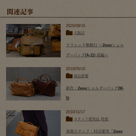
関連記事
2020/09/15
大阪店
クラシック鞄修行 ～2wayショル
ダーバッグ(A-11) 前編～
2019/05/10
商品情報
新作：2wayショルダーバッグ(M-
5)
2010/11/17
スタッフ愛用品
,
特集
事務スタッフ：村田愛用「2way