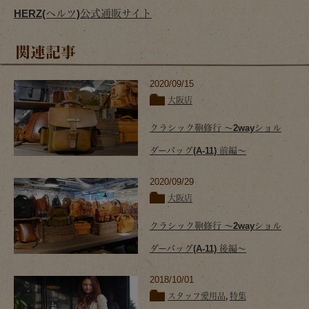
HERZ(ヘルツ)公式通販サイト
関連記事
2020/09/15
大阪店
クラシック鞄修行 ～2wayショル
ダーバッグ(A-11) 前編～
2020/09/29
大阪店
クラシック鞄修行 ～2wayショル
ダーバッグ(A-11) 後編～
2018/10/01
スタッフ愛用品
,
特集