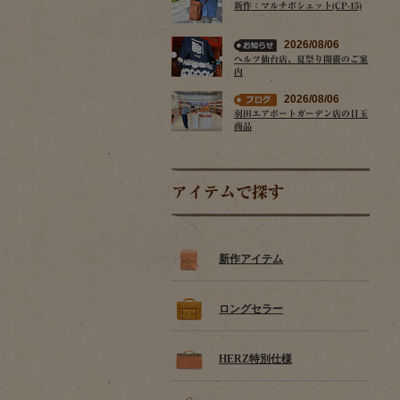
新作：マルチポシェット(CP-15)
2026/08/06
ヘルツ仙台店、夏祭り開催のご案
内
2026/08/06
羽田エアポートガーデン店の目玉
商品
アイテムで探す
新作アイテム
ロングセラー
HERZ特別仕様