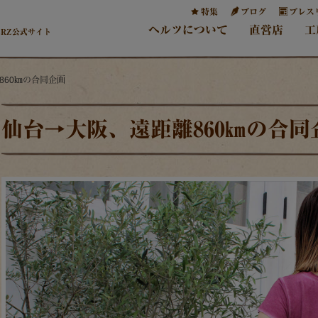
特集
ブログ
プレス
ヘルツについて
直営店
工
ERZ公式サイト
860㎞の合同企画
仙台→大阪、遠距離860㎞の合同