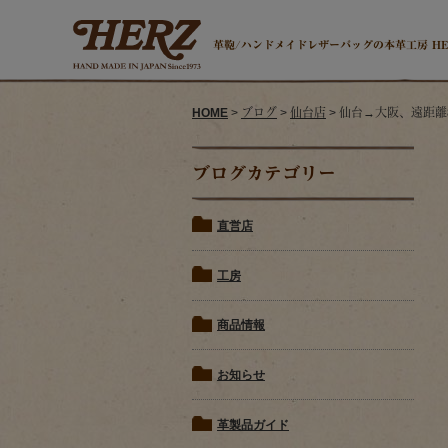
革鞄/ハンドメイドレザーバッグの本革工房 H
HOME
>
ブログ
>
仙台店
> 仙台→大阪、遠距離
ブログカテゴリー
直営店
工房
商品情報
お知らせ
革製品ガイド