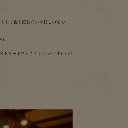
ドキして夜も眠れない今日この頃で
)
ストリートフェスティバル～2016～が