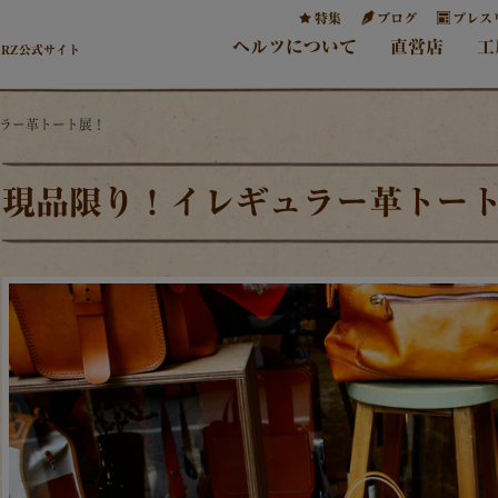
特集
ブログ
プレス
ヘルツについて
直営店
工
ERZ公式サイト
ュラー革トート展！
現品限り！イレギュラー革トー