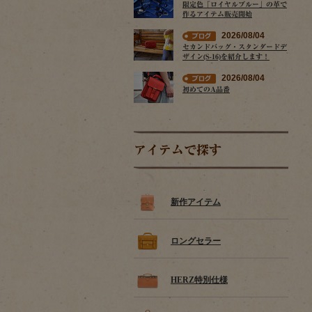
限定色「ロイヤルブルー」の革で
作るアイテム販売開始
2026/08/04
セカンドバッグ・スタンダードデ
ザイン(S-16)を紹介します！
2026/08/04
初めてのA品番
アイテムで探す
新作アイテム
ロングセラー
HERZ特別仕様