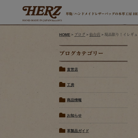
革鞄/ハンドメイドレザーバッグの本革工房 H
HOME
>
ブログ
>
仙台店
> 現品限り！イレギ
ブログカテゴリー
直営店
工房
商品情報
お知らせ
革製品ガイド