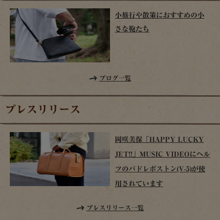
小旅行や散策におすすめの小
さな鞄たち
ブログ一覧
プレスリリース
岡咲美保「HAPPY LUCKY
JET!!」MUSIC VIDEOにヘル
ツのパドレボストン(V-5)が使
用されています
プレスリリース一覧