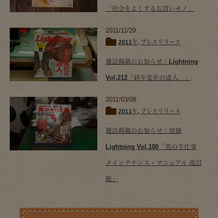
「社会をよくするお買いモノ」
2011/11/29
2011年
,
プレスリリース
雑誌掲載のお知らせ：Lightning
Vol.212「経年変化の達人。」
2011/03/08
2011年
,
プレスリリース
雑誌掲載のお知らせ：別冊
Lightning Vol.100「男の手仕事
メインテナンス・マニュアル 改訂
版」