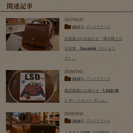
関連記事
2017/01/21
2017年
,
プレスリリース
衣装協力のお知らせ「神木隆之介
写真集 Sincérité（サンセリ
テ）」
2019/07/01
2019年
,
プレスリリース
雑誌掲載のお知らせ「LS&D 06
レザー シルバー デニム」
2019/10/16
2019年
,
プレスリリース
ニチガス新CM「営業物語」に