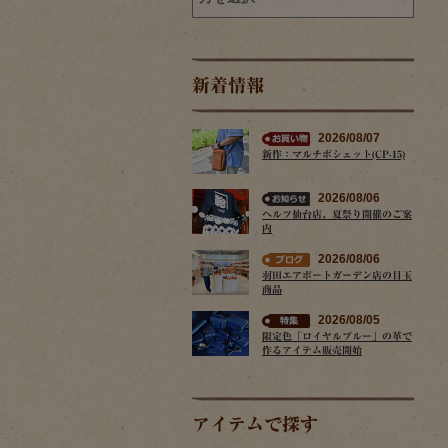
新着情報
2026/08/07
新作：マルチポシェット(CP-15)
2026/08/06
ヘルツ仙台店、夏祭り開催のご案
内
2026/08/06
羽田エアポートガーデン店の目玉
商品
2026/08/05
限定色「ロイヤルブルー」の革で
作るアイテム販売開始
アイテムで探す