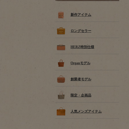
新作アイテム
ロングセラー
HERZ特別仕様
Organモデル
創業者モデル
限定・企画品
人気メンズアイテム