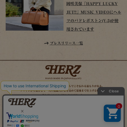
岡咲美保「HAPPY LUCKY
JET!!」MUSIC VIDEOにヘル
ツのパドレボストン(V-5)が使
用されています
プレスリリース一覧
時を経てこそ解る味わいがある。使い込んでこそ伝わる温もりがある。
デザインから製作まで一人の鞄職人が心を込めて最後まで仕上げる鞄作り。
それがヘルツのブランドスピリット。
MAIL MAGAZINE
SITE MAP
ONLINE SHOP
X（旧TWITTER）
FACEBOOK
INSTAGRAM
YOUTUBE
LINE