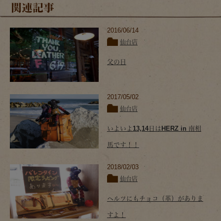
関連記事
2016/06/14
仙台店
父の日
2017/05/02
仙台店
いよいよ13,14日はHERZ in 南相
馬です！！
2018/02/03
仙台店
ヘルツにもチョコ（革）がありま
すよ！