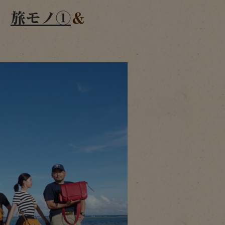
A
旅モノ①
＆