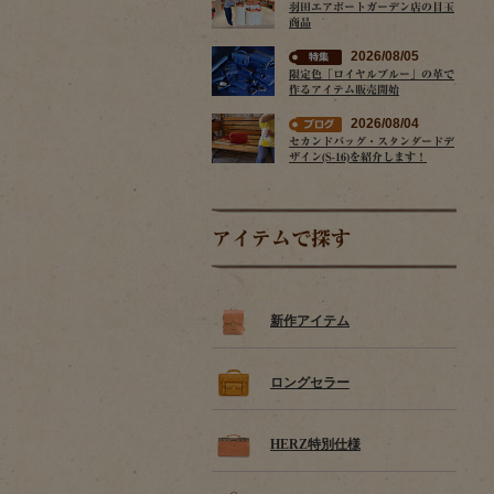
羽田エアポートガーデン店の目玉
商品
2026/08/05
限定色「ロイヤルブルー」の革で
作るアイテム販売開始
2026/08/04
セカンドバッグ・スタンダードデ
ザイン(S-16)を紹介します！
アイテムで探す
新作アイテム
ロングセラー
HERZ特別仕様