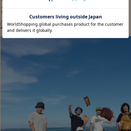
初の社員研修 IN OKINAW
②
！！