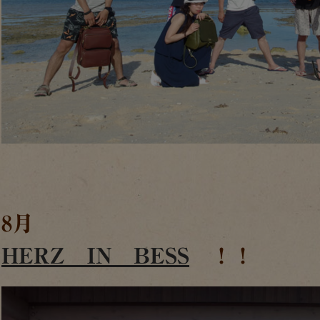
8月
HERZ IN BESS
！！