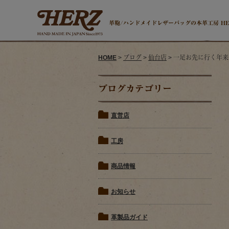
革鞄/ハンドメイドレザーバッグの本革工房 H
HOME
>
ブログ
>
仙台店
> 一足お先に行く年
ブログカテゴリー
直営店
工房
商品情報
お知らせ
革製品ガイド