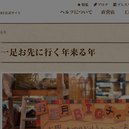
特集
ブログ
プレス
ヘルツについて
直営店
工
ERZ公式サイト
来る年
一足お先に行く年来る年