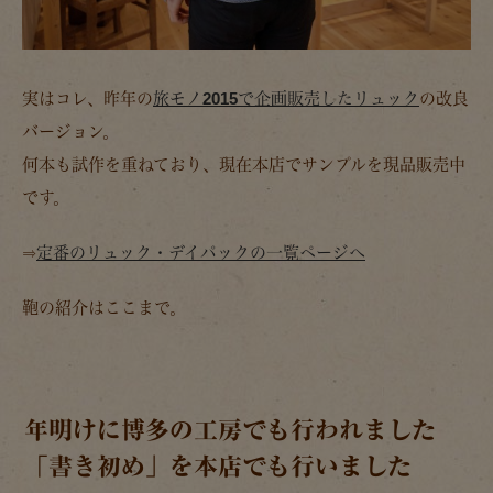
実はコレ、昨年の
旅モノ2015で企画販売したリュック
の改良
バージョン。
何本も試作を重ねており、現在本店でサンプルを現品販売中
です。
⇒
定番のリュック・デイパックの一覧ページへ
鞄の紹介はここまで。
年明けに博多の工房でも行われました
「書き初め」を本店でも行いました