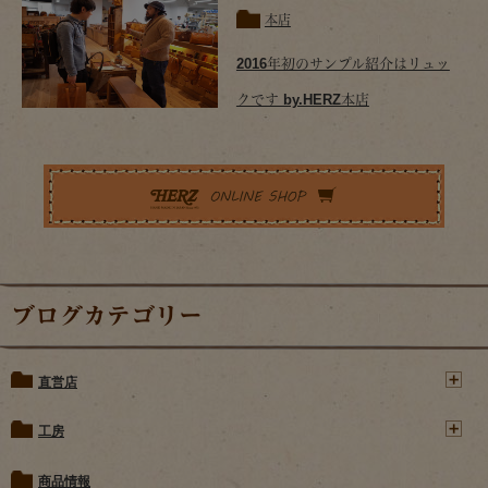
本店
2016年初のサンプル紹介はリュッ
クです by.HERZ本店
ブログカテゴリー
直営店
工房
商品情報