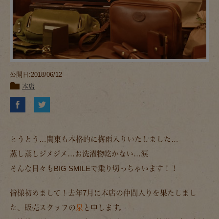
公開日:2018/06/12
本店
とうとう…関東も本格的に梅雨入りいたしました…
蒸し蒸しジメジメ…お洗濯物乾かない…涙
そんな日々もBIG SMILEで乗り切っちゃいます！！
皆様初めまして！去年7月に本店の仲間入りを果たしまし
た、販売スタッフの
泉
と申します。