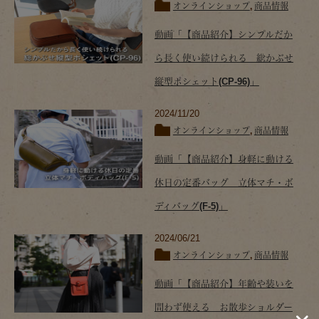
オンラインショップ
,
商品情報
動画「【商品紹介】シンプルだか
ら長く使い続けられる 総かぶせ
縦型ポシェット(CP-96)」
2024/11/20
オンラインショップ
,
商品情報
動画「【商品紹介】身軽に動ける
休日の定番バッグ 立体マチ・ボ
ディバッグ(F-5)」
2024/06/21
オンラインショップ
,
商品情報
動画「【商品紹介】年齢や装いを
問わず使える お散歩ショルダー