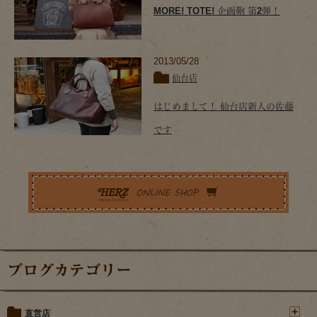
MORE! TOTE! 企画鞄 第2弾！
2013/05/28
仙台店
はじめまして！ 仙台店新人の佐藤
です
ブログカテゴリー
直営店