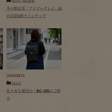
仙台店
,
商品情報
冬の限定革「アイビーグレイ」仙
台店第1弾ラインナップ
2024/09/13
仙台店
佐々木も愛用中！BC-105のご紹
介