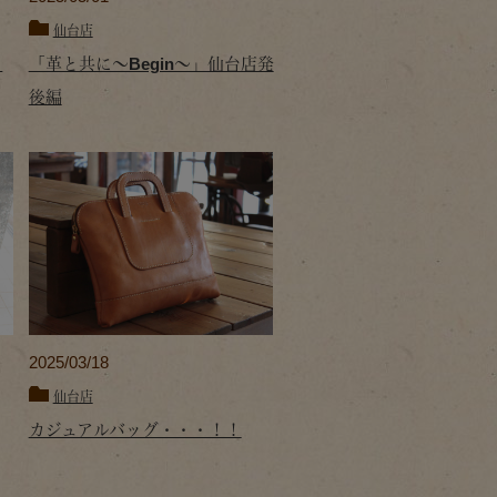
仙台店
リ
「革と共に～Begin～」仙台店発
後編
2025/03/18
仙台店
カジュアルバッグ・・・！！