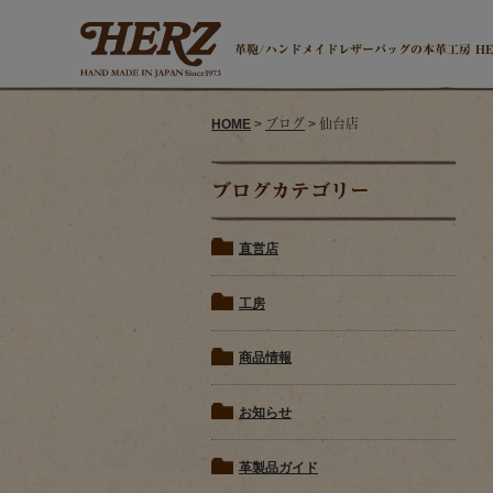
革鞄/ハンドメイドレザーバッグの本革工房 H
HOME
>
ブログ
> 仙台店
ブログカテゴリー
直営店
工房
商品情報
お知らせ
革製品ガイド