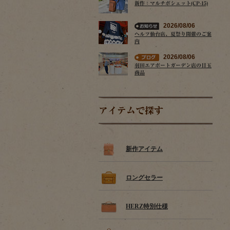
新作：マルチポシェット(CP-15)
2026/08/06
ヘルツ仙台店、夏祭り開催のご案
内
2026/08/06
羽田エアポートガーデン店の目玉
商品
アイテムで探す
新作アイテム
ロングセラー
HERZ特別仕様