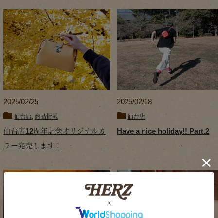
2025/02/25
2025/02/18
仙台店
,
商品情報
仙台店
仙台店12周年記念オリジナルカ
Have a nice holiday!! Part.2
ラー発売します！