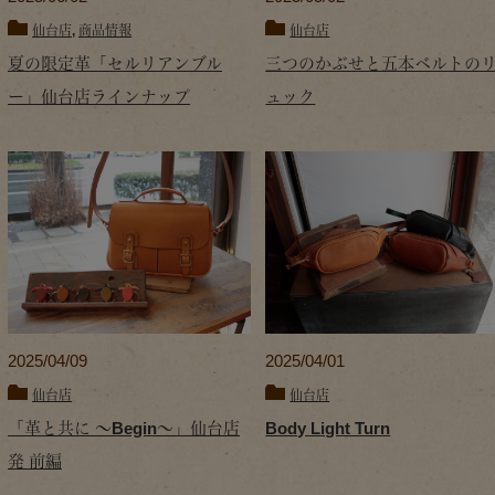
仙台店
,
商品情報
仙台店
夏の限定革「セルリアンブル
三つのかぶせと五本ベルトの
ー」仙台店ラインナップ
ュック
2025/04/09
2025/04/01
仙台店
仙台店
「革と共に ～Begin～」仙台店
Body Light Turn
発 前編