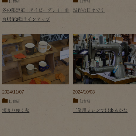
仙台店
仙台店
冬の限定革「アイビーグレイ」仙
試作の日々です
台店第2弾ラインアップ
2024/11/07
2024/10/08
仙台店
仙台店
深まりゆく秋
工業用ミシンで出来るかな