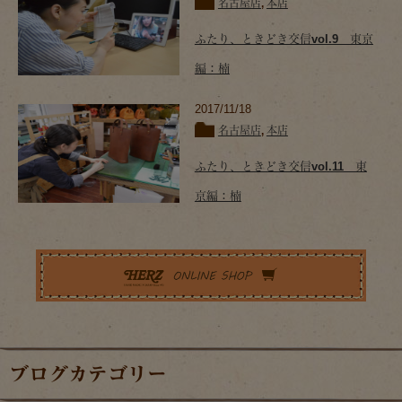
名古屋店
,
本店
ふたり、ときどき交信vol.9 東京
編：楠
2017/11/18
名古屋店
,
本店
ふたり、ときどき交信vol.11 東
京編：楠
ブログカテゴリー