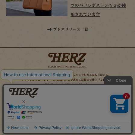
ツのパドレボストン(V-5)が使
用されています
プレスリリース一覧
時を経てこそ解る味わいがある。使い込んでこそ伝わる温もりがある。
デザインから製作まで一人の鞄職人が心を込めて最後まで仕上げる鞄作り。
それがヘルツのブランドスピリット。
MAIL MAGAZINE
SITE MAP
ONLINE SHOP
X（旧TWITTER）
FACEBOOK
INSTAGRAM
YOUTUBE
LINE
Copyright (c) 2026 HERZ Co.,Ltd. All Rights Reserved.