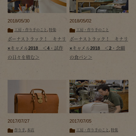
2018/05/30
2018/05/02
工房・作り手のこと
,
特集
工房・作り手のこと
ボーナストラック！ キナリ
ボーナストラック！ キナリ
×キャメル2018 ＜4・試作
×キャメル2018 ＜2・念願
の日々を積む＞
の食パン＞
2017/07/27
2017/07/05
作り手
,
本店
工房・作り手のこと
,
特集