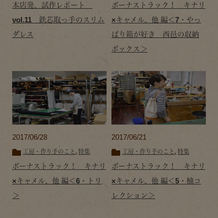
本店発、試作レポート
ボーナストラック！ キナリ
vol.11 鉄芯取っ手のスリム
×キャメル、他 編＜7・やっ
ダレス
ぱり箱が好き 西邑の収納
ボックス＞
2017/06/28
2017/06/21
工房・作り手のこと
,
特集
工房・作り手のこと
,
特集
ボーナストラック！ キナリ
ボーナストラック！ キナリ
×キャメル、他 編＜6・トリ
×キャメル、他 編＜5・楠コ
＞
レクション＞