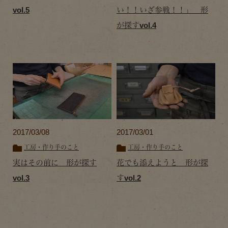
vol.5
い！！いざ参戦！！」 形
が探すvol.4
2017/03/08
2017/03/01
工房・作り手のこと
工房・作り手のこと
実はその前に 形が探す
花でも添えようと 形が探
vol.3
すvol.2