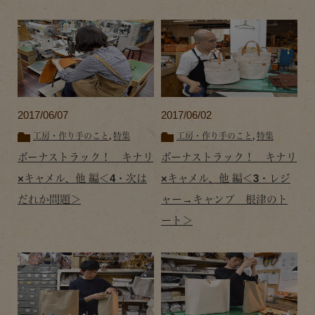
2017/06/07
2017/06/02
工房・作り手のこと
,
特集
工房・作り手のこと
,
特集
ボーナストラック！ キナリ
ボーナストラック！ キナリ
×キャメル、他 編＜4・次は
×キャメル、他 編＜3・レジ
だれか問題＞
ャー→キャンプ 根津のト
ート＞