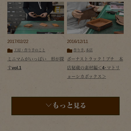
2017/02/22
2016/12/11
工房・作り手のこと
作り手
,
本店
ミニマムがいっぱい 形が探
ボーナストラック！プチ 本
すvol.1
店秘蔵の素材編＜4･マトリ
ョーシカボックス＞
もっと
見る