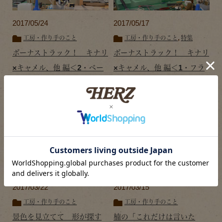
2017/05/24
2017/05/17
工房・作り手のこと
工房・作り手のこと
,
特集
ボーナストラック！ キナリ
ボーナストラック！ キナリ
×キャメル、他 編＜2・ベー
×キャメル、他 編＜1・フラ
ジュも？ 村松のワンショル
イングでした＞
ダー＞
2017/03/22
2017/03/15
工房・作り手のこと
工房・作り手のこと
景色を見立てて 形が探す
楠の「これだけは言いた