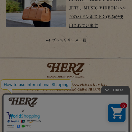
JET!!」MUSIC VIDEOにヘル
ツのパドレボストン(V-5)が使
用されています
プレスリリース一覧
時を経てこそ解る味わいがある。使い込んでこそ伝わる温もりがある。
デザインから製作まで一人の鞄職人が心を込めて最後まで仕上げる鞄作り。
それがヘルツのブランドスピリット。
MAIL MAGAZINE
SITE MAP
ONLINE SHOP
X（旧TWITTER）
FACEBOOK
INSTAGRAM
YOUTUBE
LINE