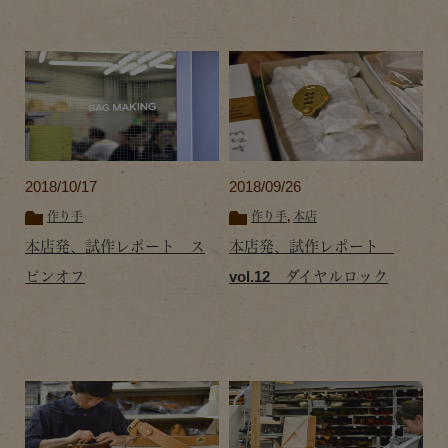
2018/10/17
2018/09/26
作り手
作り手
,
本店
本店発、試作レポート ス
本店発、試作レポート
ピンオフ
vol.12 ダイヤルロック