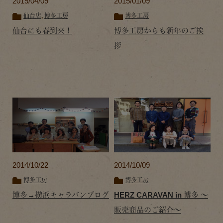
2015/04/09
2015/01/09
仙台店
,
博多工房
博多工房
仙台にも春到来！
博多工房からも新年のご挨
拶
2014/10/22
2014/10/09
博多工房
博多工房
博多→横浜キャラバンブログ
HERZ CARAVAN in 博多 ～
販売商品のご紹介～