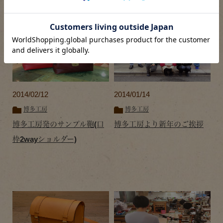
2014/02/12
2014/01/14
博多工房
博多工房
博多工房発のサンプル鞄(口
博多工房より新年のご挨拶
枠2wayショルダー)