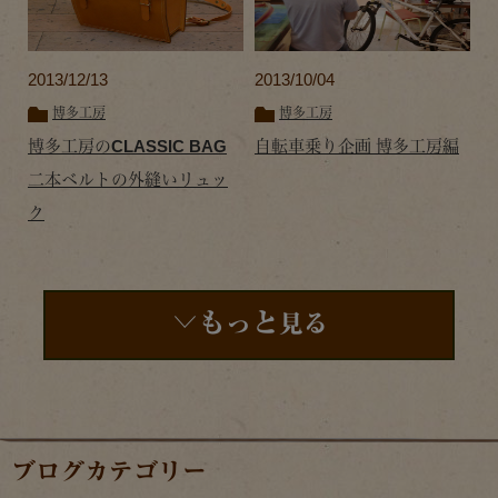
2013/12/13
2013/10/04
博多工房
博多工房
博多工房のCLASSIC BAG
自転車乗り企画 博多工房編
二本ベルトの外縫いリュッ
ク
もっと
見る
ブログカテゴリー