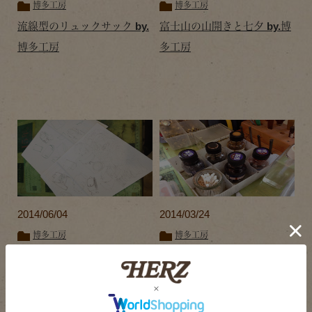
博多工房
博多工房
流線型のリュックサック by.
富士山の山開きと七夕 by.博
博多工房
多工房
2014/06/04
2014/03/24
博多工房
博多工房
博多工房の新作カバン作り
ケース・バイ・ケース 博多
工房